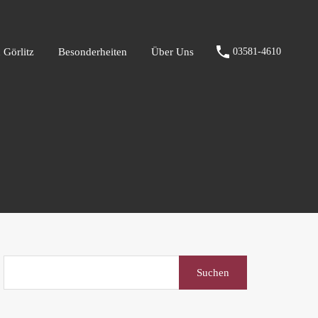
fen Görlitz
Besonderheiten
Über Uns
03581-4610
 Görlitz
Besonderheiten
Über Uns
03581-4610
Suchen
nach: