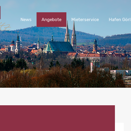
News
Angebote
Mieterservice
Hafen G
News
Angebote
Mieterservice
Hafen Görl