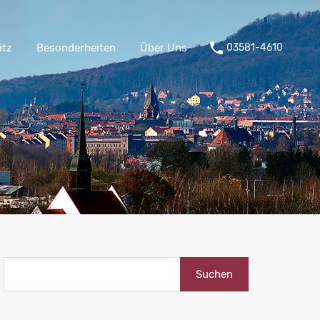
örlitz
Besonderheiten
Über Uns
03581-4610
itz
Besonderheiten
Über Uns
03581-4610
Suchen
nach: