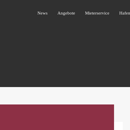
News
Angebote
Mieterservice
Ha
News
Angebote
Mieterservice
Hafen