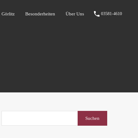
fen Görlitz
Besonderheiten
Über Uns
03581-4610
 Görlitz
Besonderheiten
Über Uns
03581-4610
Suchen
nach: