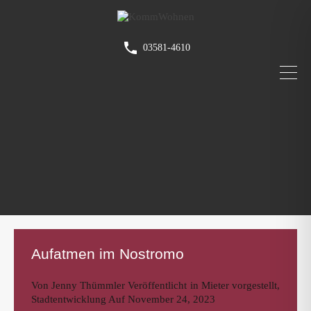
03581-4610
Aufatmen im Nostromo
Von
Jenny Thümmler
Veröffentlicht in
Mieter vorgestellt
,
Stadtentwicklung
Auf
November 24, 2023