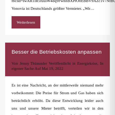
fbclid=IwAR1IR5fuuiW4dq9FwnnBXPrO0EBBV9AZc1v7NfBU
Vonovia ist Deutschlands größter Vermieter. „Wir…
Weiterlesen
Besser die Betriebskosten anpassen
Von
Jenny Thümmler
Veröffentlicht in
Energiekrise
,
In
eigener Sache
Auf
Mai 19, 2022
Es ist eine Nachricht, an der mittlerweile niemand mehr
vorbeikommt: Die Preise für Strom und Gas haben sich
beträchtlich erhöht. Da diese Entwicklung leider auch
uns und unsere Mieter betrifft, verteilen wir in den