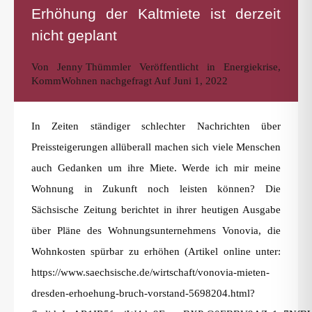
Erhöhung der Kaltmiete ist derzeit
nicht geplant
Von
Jenny Thümmler
Veröffentlicht in
Energiekrise
,
KommWohnen nachgefragt
Auf
Juni 1, 2022
In Zeiten ständiger schlechter Nachrichten über
Preissteigerungen allüberall machen sich viele Menschen
auch Gedanken um ihre Miete. Werde ich mir meine
Wohnung in Zukunft noch leisten können? Die
Sächsische Zeitung berichtet in ihrer heutigen Ausgabe
über Pläne des Wohnungsunternehmens Vonovia, die
Wohnkosten spürbar zu erhöhen (Artikel online unter:
https://www.saechsische.de/wirtschaft/vonovia-mieten-
dresden-erhoehung-bruch-vorstand-5698204.html?