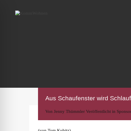
Aus Schaufenster wird Schlauf
Von
Jenny Thümmler
Veröffentlicht in
Sponso
(von Tom Kubitz)