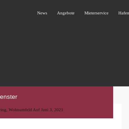
News
Angebote
Mieterservice
Ha
News
Angebote
Mieterservice
Hafen
enster
ring
,
Wohnumfeld
Auf
Juni 3, 2021