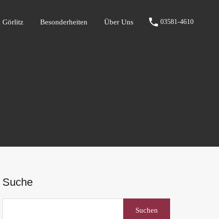
fen Görlitz
Besonderheiten
Über Uns
03581-4610
 Görlitz
Besonderheiten
Über Uns
03581-4610
Suche
Suchen
nach: