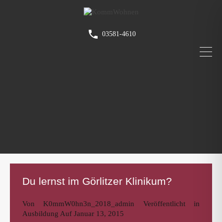
03581-4610
Du lernst im Görlitzer Klinikum?
Von
K0mmW0hn3n_2018_admin
Veröffentlicht in
Ausbildung
Auf
Januar 13, 2015