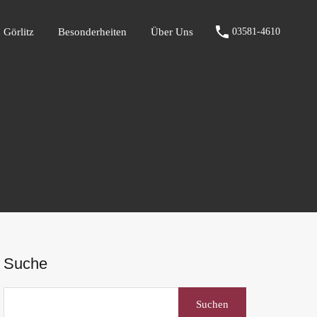
fen Görlitz
Besonderheiten
Über Uns
03581-4610
 Görlitz
Besonderheiten
Über Uns
03581-4610
Suche
Suchen
nach: