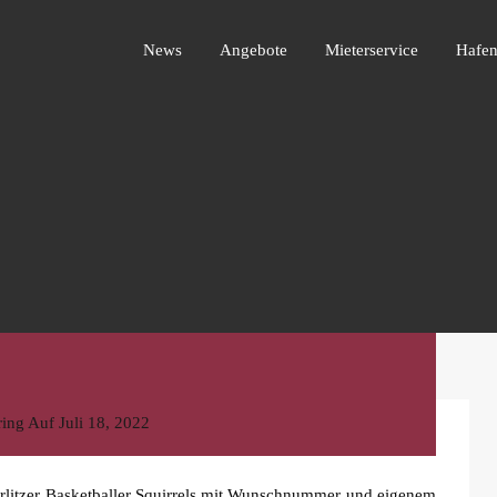
News
Angebote
Mieterservice
Ha
News
Angebote
Mieterservice
Hafen
ring
Auf
Juli 18, 2022
örlitzer Basketballer Squirrels mit Wunschnummer und eigenem