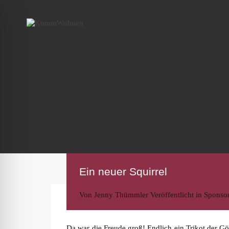
Ein neuer Squirrel
Von
Jenny Thümmler
Veröffentlicht in
Sponso
Da war die Freude groß! Endlich ein Trikot der G