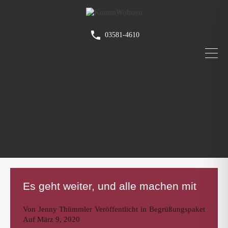
03581-4610
Es geht weiter, und alle machen mit
Von
Jenny Thümmler
Veröffentlicht in
Begrüßungspaket
Auf
März 9, 2020