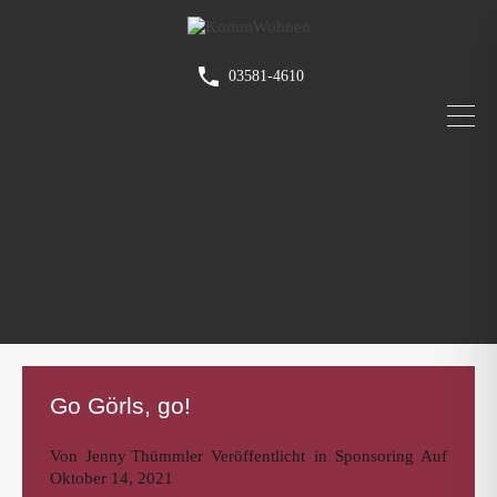
03581-4610
Go Görls, go!
Von
Jenny Thümmler
Veröffentlicht in
Sponsoring
Auf
Oktober 14, 2021