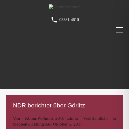
03581-4610
NDR berichtet über Görlitz
Von
K0mmW0hn3n_2018_admin
Veröffentlicht in
Stadtentwicklung
Auf
Oktober 5, 2017