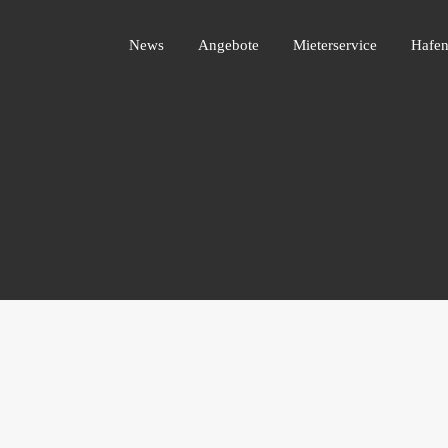
News
Angebote
Mieterservice
Ha
News
Angebote
Mieterservice
Hafen