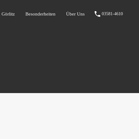
fen Görlitz
Besonderheiten
Über Uns
03581-4610
 Görlitz
Besonderheiten
Über Uns
03581-4610