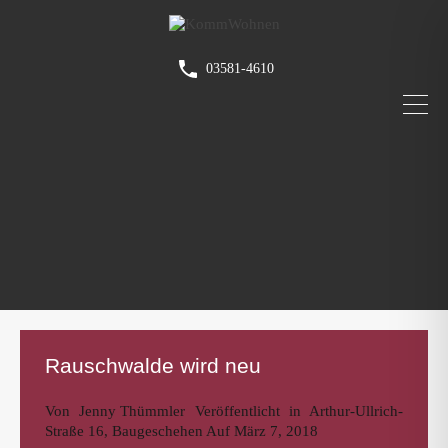
03581-4610
Rauschwalde wird neu
Von
Jenny Thümmler
Veröffentlicht in
Arthur-Ullrich-
Straße 16
,
Baugeschehen
Auf
März 7, 2018