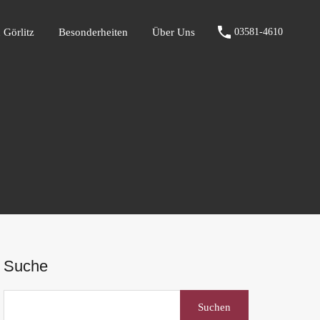
fen Görlitz
Besonderheiten
Über Uns
03581-4610
 Görlitz
Besonderheiten
Über Uns
03581-4610
Suche
Suchen
nach: