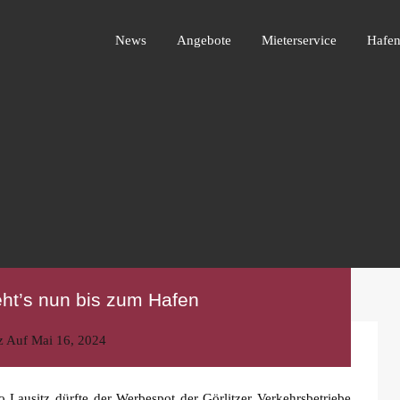
News
Angebote
Mieterservice
Ha
News
Angebote
Mieterservice
Hafen
ht’s nun bis zum Hafen
z
Auf
Mai 16, 2024
ausitz dürfte der Werbespot der Görlitzer Verkehrsbetriebe