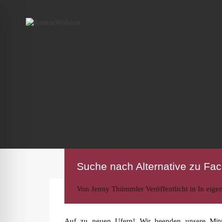
Suche nach Alternative zu Fa
Von
Jenny Thümmler
Veröffentlicht in
In eige
Auf zu neuen Ufern! Wir beenden unsere Mitg