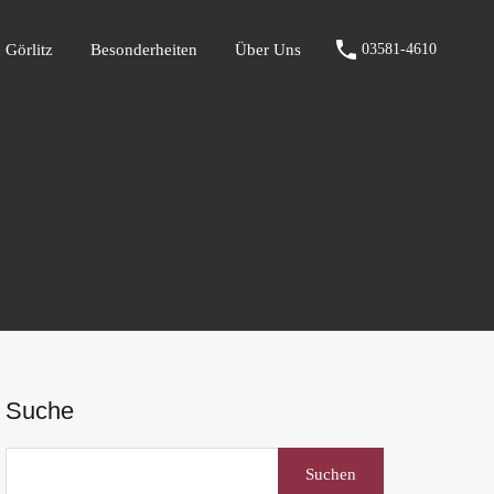
fen Görlitz
Besonderheiten
Über Uns
03581-4610
 Görlitz
Besonderheiten
Über Uns
03581-4610
Suche
Suchen
nach: