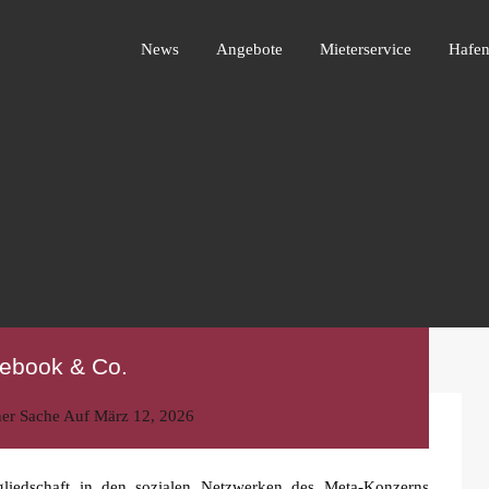
News
Angebote
Mieterservice
Ha
News
Angebote
Mieterservice
Hafen
cebook & Co.
ner Sache
Auf
März 12, 2026
liedschaft in den sozialen Netzwerken des Meta-Konzerns