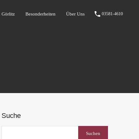
fen Görlitz
Besonderheiten
Über Uns
03581-4610
 Görlitz
Besonderheiten
Über Uns
03581-4610
Suche
Suchen
nach: