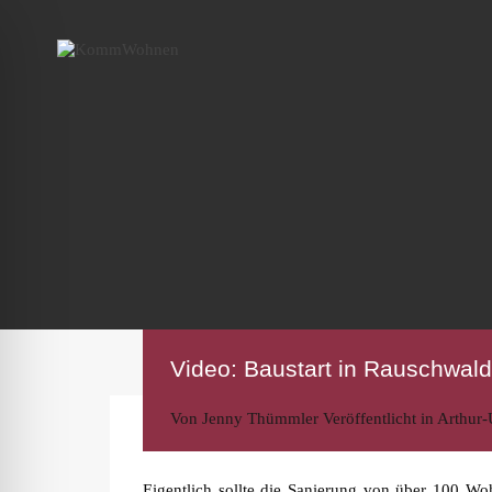
Video: Baustart in Rauschwald
Von
Jenny Thümmler
Veröffentlicht in
Arthur-
Eigentlich sollte die Sanierung von über 100 Woh