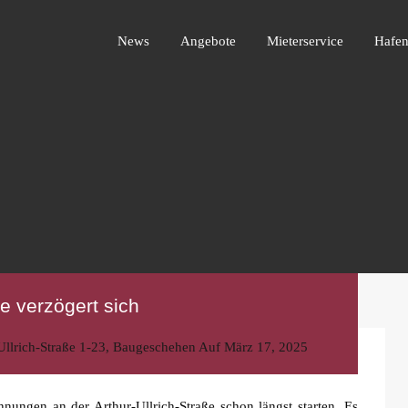
News
Angebote
Mieterservice
Ha
News
Angebote
Mieterservice
Hafen
e verzögert sich
Ullrich-Straße 1-23
,
Baugeschehen
Auf
März 17, 2025
nungen an der Arthur-Ullrich-Straße schon längst starten. Es