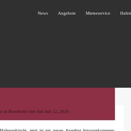
News
Angebote
Mieterservice
Ha
News
Angebote
Mieterservice
Hafen
ht in
Berzdorfer See
Auf
Juli 12, 2018
 Hafengebäude, jetzt ist ein neues Angebot hinzugekommen: