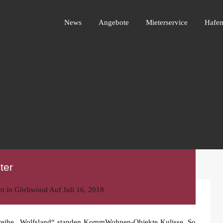
News
Angebote
Mieterservice
Ha
News
Angebote
Mieterservice
Hafen
ter
ht in
Görliwood
Auf
Juli 16, 2018
mireihe „Wolfsland“ standen KommWohnen-Objekte Kulisse. So