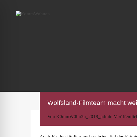
Wolfsland-Filmteam macht wei
Von
K0mmW0hn3n_2018_admin
Veröffentlic
Auch für den fünften und sechsten Teil der Kri