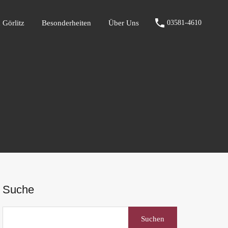
fen Görlitz
Besonderheiten
Über Uns
03581-4610
 Görlitz
Besonderheiten
Über Uns
03581-4610
Suche
Suchen
nach: