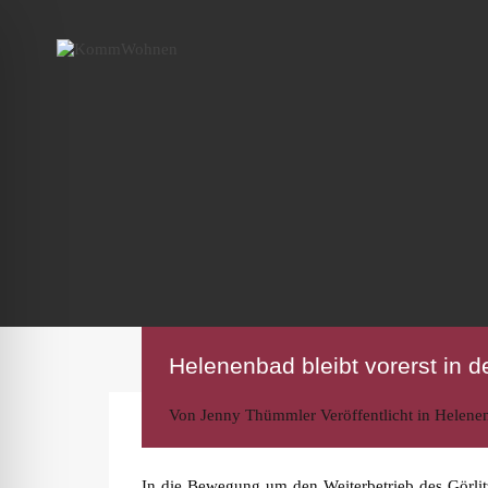
Helenenbad bleibt vorerst in 
Von
Jenny Thümmler
Veröffentlicht in
Helene
In die Bewegung um den Weiterbetrieb des Görl