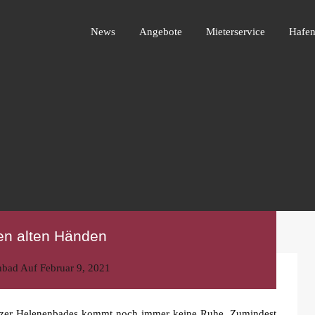
News
Angebote
Mieterservice
Ha
News
Angebote
Mieterservice
Hafen
den alten Händen
nbad
Auf
Februar 9, 2021
itzer Helenenbades kommt noch immer keine Ruhe. Zumindest