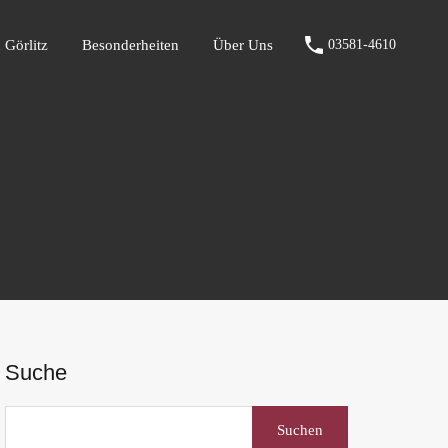
fen Görlitz
Besonderheiten
Über Uns
03581-4610
 Görlitz
Besonderheiten
Über Uns
03581-4610
Suche
Suchen
nach: