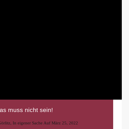
s muss nicht sein!
örlitz
,
In eigener Sache
Auf
März 25, 2022