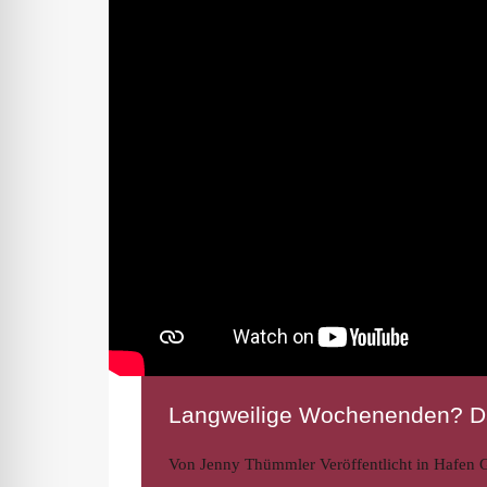
Langweilige Wochenenden? Da
Von
Jenny Thümmler
Veröffentlicht in
Hafen G