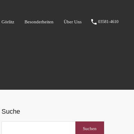
fen Görlitz
Besonderheiten
Über Uns
03581-4610
 Görlitz
Besonderheiten
Über Uns
03581-4610
Suche
Suchen
nach: