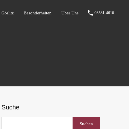
fen Görlitz
Besonderheiten
Über Uns
03581-4610
 Görlitz
Besonderheiten
Über Uns
03581-4610
Suche
Suchen
nach: