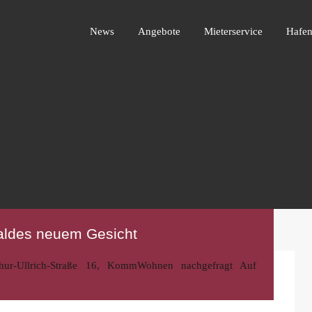
News
Angebote
Mieterservice
Ha
News
Angebote
Mieterservice
Hafen
aldes neuem Gesicht
hur-Ullrich-Straße 16
,
KommWohnen nachgefragt
Auf